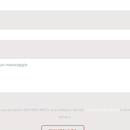
c sul pulsante «RICHIEDI INFO» si accettano i termini
Condizioni di utilizzo
e Info
privacy