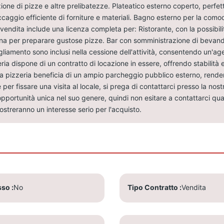
ione di pizze e altre prelibatezze. Plateatico esterno coperto, perfett
aggio efficiente di forniture e materiali. Bagno esterno per la comodit
a vendita include una licenza completa per: Ristorante, con la possibilit
legna per preparare gustose pizze. Bar con somministrazione di bevande
agliamento sono inclusi nella cessione dell'attività, consentendo un'ag
eria dispone di un contratto di locazione in essere, offrendo stabilità
 pizzeria beneficia di un ampio parcheggio pubblico esterno, rendend
per fissare una visita al locale, si prega di contattarci presso la nostr
pportunità unica nel suo genere, quindi non esitare a contattarci quan
mostreranno un interesse serio per l'acquisto.
sso
No
Tipo Contratto
Vendita