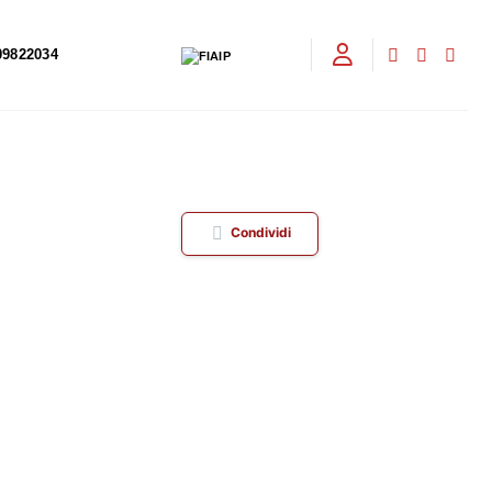
09822034
Condividi